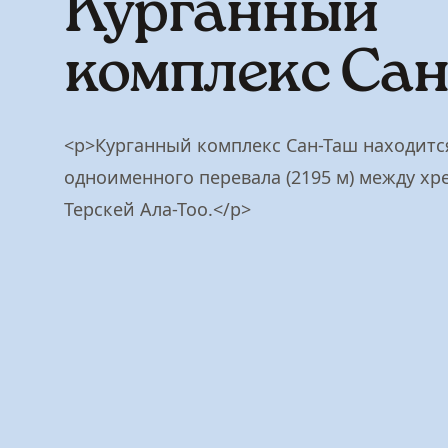
Курганный
комплекс Са
<p>Курганный комплекс Сан-Таш находитс
одноименного перевала (2195 м) между хр
Терскей Ала-Тоо.</p>