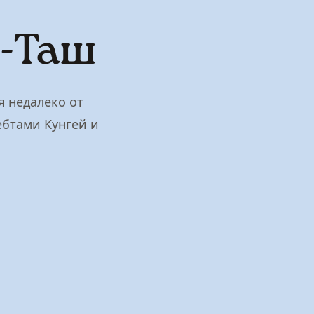
н-Таш
я недалеко от
ебтами Кунгей и