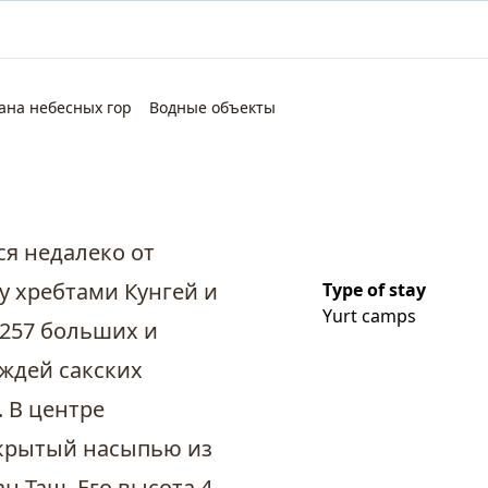
ана небесных гор
Водные объекты
я недалеко от
у хребтами Кунгей и
Type of stay
Yurt camps
 257 больших и
ждей сакских
. В центре
окрытый насыпью из
н-Таш. Его высота 4