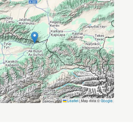
Leaflet
|
Map data ©
Google