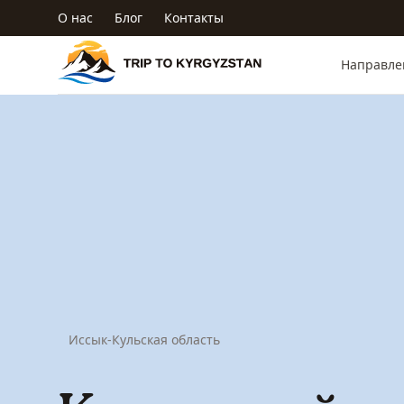
Перейти к основному содержанию
О нас
Блог
Контакты
Trip to Kyrgyzstan
Направле
Иссык-Кульская область