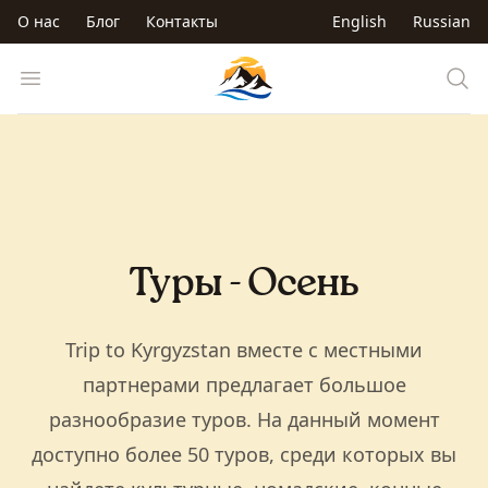
Перейти к основному содержанию
О нас
Блог
Контакты
English
Russian
Trip to Kyrgyzstan
Open menu
Туры - Осень
Trip to Kyrgyzstan вместе с местными
партнерами предлагает большое
разнообразие туров. На данный момент
доступно более 50 туров, среди которых вы