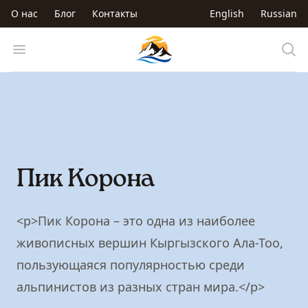
Перейти к основному содержанию
О нас
Блог
Контакты
English
Russian
Trip to Kyrgyzstan
Open menu
Пик Корона
<p>Пик Корона – это одна из наиболее
живописных вершин Кыргызского Ала-Тоо,
пользующаяся популярностью среди
альпинистов из разных стран мира.</p>