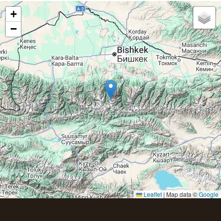
+
−
Leaflet
|
Map data ©
Google