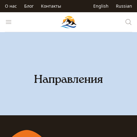
Перейти к основному содержанию
О нас
Блог
Контакты
English
Russian
Trip to Kyrgyzstan
Open menu
Направления