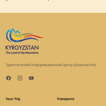
Footer
Туристический Информационный Центр [Кыргызстан]
Facebook
Instagram
YouTube
Your Trip
Transports