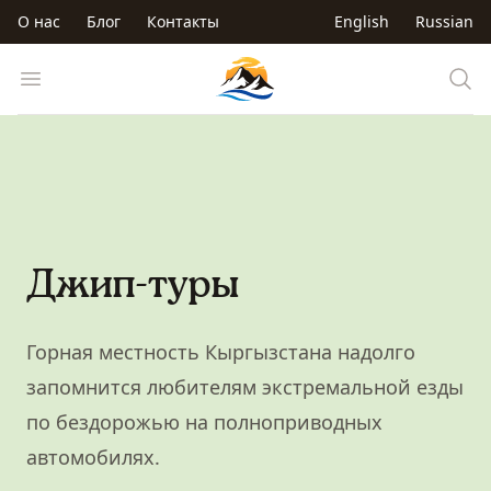
Перейти к основному содержанию
О нас
Блог
Контакты
English
Russian
Trip to Kyrgyzstan
Open menu
Джип-туры
Горная местность Кыргызстана надолго
запомнится любителям экстремальной езды
по бездорожью на полноприводных
автомобилях.