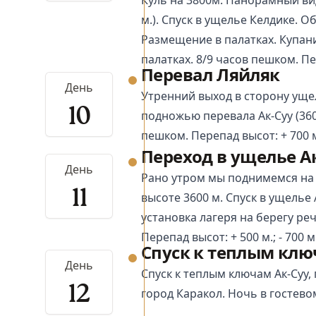
м.). Спуск в ущелье Келдике. О
Размещение в палатках. Купани
палатках. 8/9 часов пешком. Пер
Перевал Ляйляк
День
Утренний выход в сторону ущел
10
подножью перевала Ак-Суу (3600
пешком. Перепад высот: + 700 
Переход в ущелье А
День
Рано утром мы поднимемся на 
11
высоте 3600 м. Спуск в ущелье 
установка лагеря на берегу реч
Перепад высот: + 500 м.; - 700 м
Спуск к теплым ключ
День
Спуск к теплым ключам Ак-Суу, 
12
город
Каракол
. Ночь в гостев