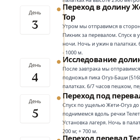
Переход в долину Ж
День
Тор
3
Утром мы отправимся в сторон
Пикник за перевалом. Спуск в 
ночи. Ночь и ужин в палатках. 
- 1000 м.
Исследование доли
День
После завтрака мы отправимся
4
подножья пика Огуз-Баши (5168
палатках. 6/7 часов пешком, пер
Переход под перева
День
Спуск по ущелью Жети-Огуз до
5
поднимемся вдоль речки Телет
Установка лагеря. Ночь в палат
200 м; + 700 м.
Переход перевал Те