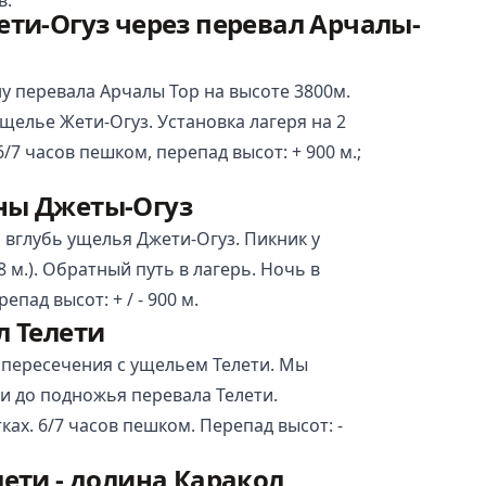
ети-Огуз через перевал Арчалы-
у перевала Арчалы Тор на высоте 3800м.
ущелье Жети-Огуз. Установка лагеря на 2
6/7 часов пешком, перепад высот: + 900 м.;
ны Джеты-Огуз
 вглубь ущелья Джети-Огуз. Пикник у
 м.). Обратный путь в лагерь. Ночь в
епад высот: + / - 900 м.
л Телети
 пересечения с ущельем Телети. Мы
и до подножья перевала Телети.
ках. 6/7 часов пешком. Перепад высот: -
лети - долина Каракол