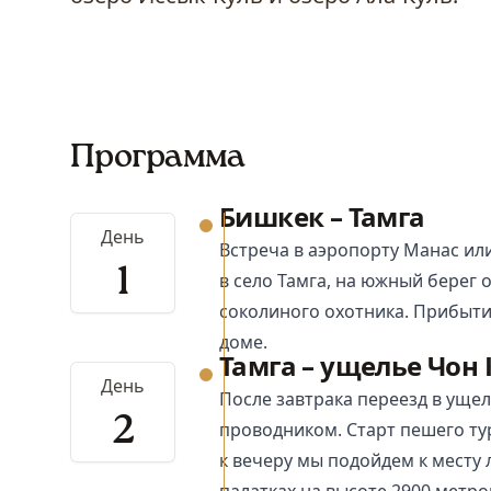
Программа
Бишкек – Тамга
День
Встреча в аэропорту Манас ил
1
в село Тамга, на южный берег 
соколиного охотника. Прибыти
доме.
Тамга – ущелье Чон
День
После завтрака переезд в ущел
2
проводником. Старт пешего тур
к вечеру мы подойдем к месту 
палатках на высоте 2900 метро