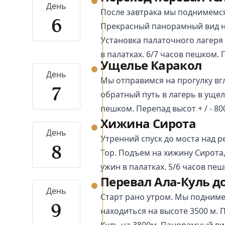
День
После завтрака мы поднимемся
6
Прекрасный панорамный вид н
Установка палаточного лагеря
в палатках. 6/7 часов пешком. П
Ущелье Каракол
День
Мы отправимся на прогулку в
7
обратный путь в лагерь в ущел
пешком. Перепад высот + / - 8
Хижина Сирота
День
Утренний спуск до моста над 
8
Тор. Подъем на хижину Сирота, 
ужин в палатках. 5/6 часов пешк
Перевал Ала-Куль 
День
Старт рано утром. Мы подниме
9
находиться на высоте 3500 м. 
Куль на 3800м. Панорамный вид