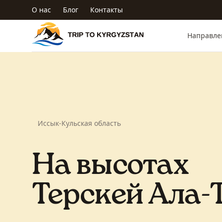
Перейти к основному содержанию
О нас
Блог
Контакты
Trip to Kyrgyzstan
Направле
Иссык-Кульская область
На высотах
Терскей Ала-