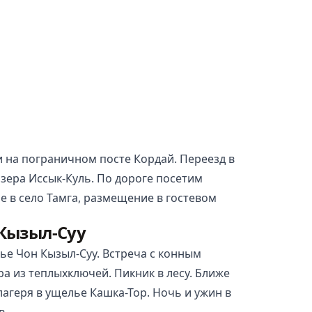
и на пограничном посте Кордай. Переезд в
озера Иссык-Куль. По дороге посетим
е в село Тамга, размещение в гостевом
 Кызыл-Суу
ье Чон Кызыл-Суу. Встреча с конным
а из теплыхключей. Пикник в лесу. Ближе
лагеря в ущелье Кашка-Тор. Ночь и ужин в
в.