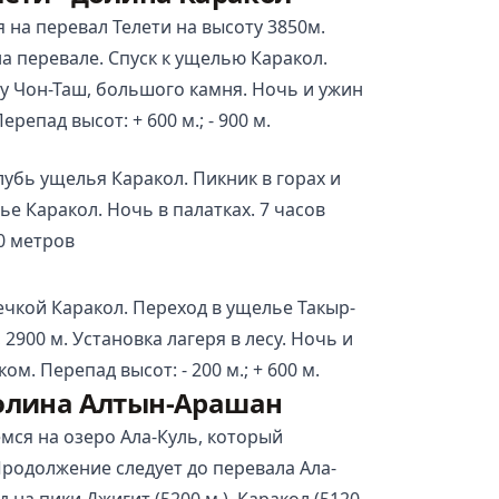
 на перевал Телети на высоту 3850м.
а перевале. Спуск к ущелью
Каракол
.
 у Чон-Таш, большого камня. Ночь и ужин
ерепад высот: + 600 м.; - 900 м.
глубь ущелья
Каракол
. Пикник в горах и
ье Каракол. Ночь в палатках. 7 часов
00 метров
речкой
Каракол
. Переход в ущелье Такыр-
2900 м. Установка лагеря в лесу. Ночь и
ом. Перепад высот: - 200 м.; + 600 м.
долина Алтын-Арашан
мся на озеро Ала-Куль, который
Продолжение следует до перевала Ала-
 на пики Джигит (5200 м.),
Каракол
(5120