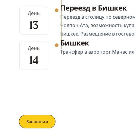
Переезд в Бишкек
День
Переезд в столицу по северном
13
Чолпон-Ата
, возможность купа
Бишкек
. Размещение в гостево
Бишкек
День
Трансфер в аэропорт Манас ил
14
Записаться