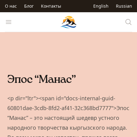
Перейти к основному содержанию
О нас
Блог
Контакты
English
Russian
Trip to Kyrgyzstan
Open menu
Эпос “Манас”
<p dir="ltr"><span id="docs-internal-guid-
60801dae-3cdb-8fd2-af41-32c368bd7777">Эпос
“Манас” – это настоящий шедевр устного
народного творчества кыргызского народа.