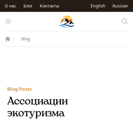
Перейти к основному содержанию
О нас
Блог
Контакты
English
Russian
Trip to Kyrgyzstan
Open menu
Blog
Blog Posts
Ассоциации
экотуризма