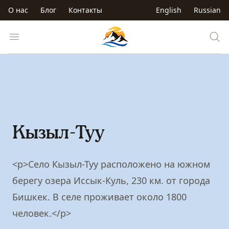
Перейти к основному содержанию
О нас
Блог
Контакты
English
Russian
Trip to Kyrgyzstan
Open menu
Кызыл-Туу
<p>Село Кызыл-Туу расположено на южном
берегу озера Иссык-Куль, 230 км. от города
Бишкек. В селе проживает около 1800
человек.</p>